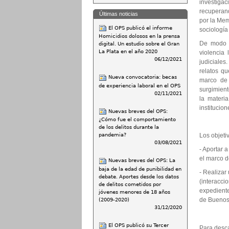
investigac
recuperand
Últimas noticias
por la Mem
El OPS publicó el informe
sociología
Homicidios dolosos en la prensa
De modo pa
digital. Un estudio sobre el Gran
La Plata en el año 2020
violencia 
06/12/2021
judiciale
relatos qu
Nueva convocatoria: becas
marco de 
de experiencia laboral en el OPS
surgimient
02/11/2021
la materi
institucio
Nuevas breves del OPS:
¿Cómo fue el comportamiento
de los delitos durante la
pandemia?
Los objeti
03/08/2021
- Aportar 
el marco d
Nuevas breves del OPS: La
baja de la edad de punibilidad en
- Realizar
debate. Aportes desde los datos
(interacci
de delitos cometidos por
expediente
jóvenes menores de 18 años
de Buenos 
(2009-2020)
31/12/2020
El OPS publicó su Tercer
Para desc