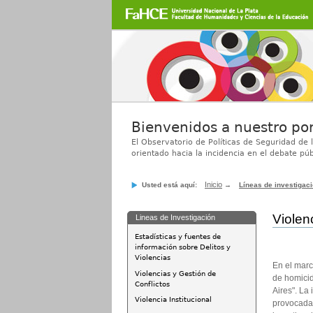
Secciones
Cambiar
a
contenido.
|
Saltar
a
navegación
Bienvenidos a nuestro por
El Observatorio de Políticas de Seguridad de 
orientado hacia la incidencia en el debate púb
Inicio
Usted está aquí:
→
Líneas de investigac
Violen
Lineas de Investigación
Estadísticas y fuentes de
información sobre Delitos y
Violencias
En el marc
Violencias y Gestión de
de homicid
Conflictos
Aires". La
Violencia Institucional
provocadas