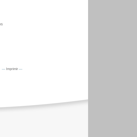
os
r
Imprimir