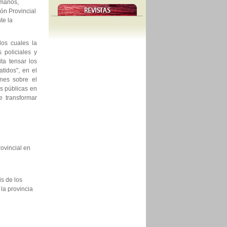
umanos,
ón Provincial
te la
los cuales la
 policiales y
ta tensar los
tidos", en el
ones sobre el
as públicas en
e transformar
rovincial en
is de los
la provincia