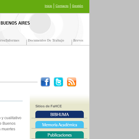
Inicio
Contacto
Gestión
ros/Informes
Documentos De Trabajo
Breves
Sitios de FaHCE
 y cualitativo
 de Buenos
as muertes
e