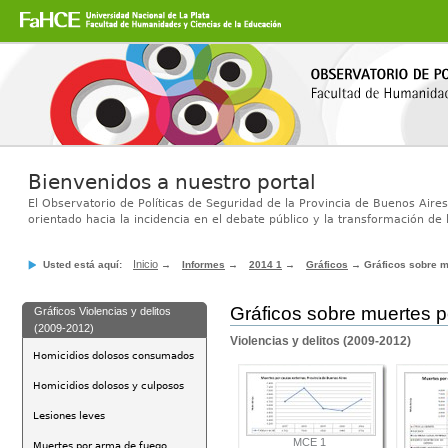
Secciones
Cambiar
a
contenido.
|
Saltar
a
navegación
Bienvenidos a nuestro portal
El Observatorio de Políticas de Seguridad de la Provincia de Buenos Aires
orientado hacia la incidencia en el debate público y la transformación de l
Inicio
Usted está aquí:
→
Informes
→
2014 1
→
Gráficos
→
Gráficos sobre m
Gráficos sobre muertes 
Gráficos Violencias y delitos
(2009-2012)
Violencias y delitos (2009-2012)
Homicidios dolosos consumados
Homicidios dolosos y culposos
Lesiones leves
MCE 1
Muertes por arma de fuego